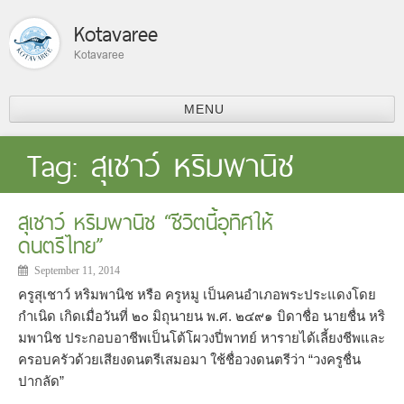
Kotavaree
Kotavaree
MENU
รู้จักเรา
Tag:
สุเชาว์ หริมพานิช
สุเชาว์ หริมพานิช “ชีวิตนี้อุทิศให้
ดนตรีไทย”
September 11, 2014
ครูสุเชาว์ หริมพานิช หรือ ครูหมู เป็นคนอำเภอพระประแดงโดย
กำเนิด เกิดเมื่อวันที่ ๒๐ มิถุนายน พ.ศ. ๒๔๙๑ บิดาชื่อ นายชื่น หริ
มพานิช ประกอบอาชีพเป็นโต้โผวงปี่พาทย์ หารายได้เลี้ยงชีพและ
ครอบครัวด้วยเสียงดนตรีเสมอมา ใช้ชื่อวงดนตรีว่า “วงครูชื่น
ปากลัด”