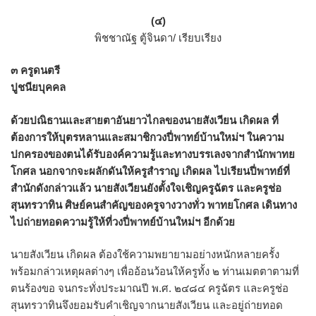
(๔)
พิชชาณัฐ ตู้จินดา/ เรียบเรียง
๓ ครูดนตรี
ปูชนียบุคคล
ด้วยปณิธานและสายตาอันยาวไกลของนายสังเวียน เกิดผล ที่
ต้องการให้บุตรหลานและสมาชิกวงปี่พาทย์บ้านใหม่ฯ ในความ
ปกครองของตนได้รับองค์ความรู้และทางบรรเลงจากสำนักพาทย
โกศล นอกจากจะผลักดันให้ครูสำราญ เกิดผล ไปเรียนปี่พาทย์ที่
สำนักดังกล่าวแล้ว นายสังเวียนยังตั้งใจเชิญครูฉัตร และครูช่อ
สุนทรวาทิน ศิษย์คนสำคัญของครูจางวางทั่ว พาทยโกศล เดินทาง
ไปถ่ายทอดความรู้ให้ที่วงปี่พาทย์บ้านใหม่ฯ อีกด้วย
นายสังเวียน เกิดผล ต้องใช้ความพยายามอย่างหนักหลายครั้ง
พร้อมกล่าวเหตุผลต่างๆ เพื่ออ้อนว้อนให้ครูทั้ง ๒ ท่านเมตตาตามที่
ตนร้องขอ จนกระทั่งประมาณปี พ.ศ. ๒๔๘๔ ครูฉัตร และครูช่อ
สุนทรวาทินจึงยอมรับคำเชิญจากนายสังเวียน และอยู่ถ่ายทอด