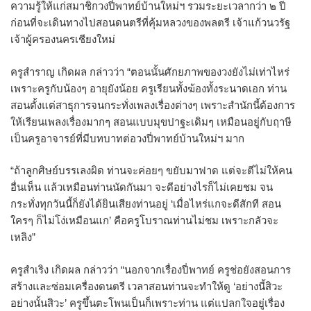
ความรู้ให้แก่สมาชิกวงปี่พาทย์บ้านใหม่ฯ รวมระยะเวลากว่า ๒ ปี
ก่อนที่จะเดินทางไปสอนดนตรีที่คุ้มหลวงของพลตรี เจ้าแก้วนวรัฐ
เจ้าผู้ครองนครเชียงใหม่
ครูสำราญ เกิดผล กล่าวว่า “ตอนนั้นศักยภาพของวงยังไม่เท่าไหร่
เพราะครูกับน้องๆ อายุยังน้อย ครูเรียนทั้งฆ้องทั้งระนาดเอก ท่าน
สอนตั้งแต่สาธุการจนกระทั่งเพลงเรื่องต่างๆ เพราะสำนักนี้ต้องการ
ให้เรียนเพลงเรื่องมากๆ สอนแบบมุขปาฐะเดิมๆ เหมือนอยู่กับฤาษี
เป็นครูอาจารย์ที่มีบทบาทต่อวงปี่พาทย์บ้านใหม่ฯ มาก
“ถ้าลูกศิษย์บรรเลงผิด ท่านจะค่อยๆ ขยับมาฟาด แต่จะตีไม่ให้คน
อื่นเห็น แล้วเหมือนท่านนัดกันมา จะดีอย่างไรก็ไม่เคยชม จน
กระทั่งทุกวันนี้ก็ยังได้ยินเสียงท่านอยู่ ‘เมื่อไหร่แกจะดีสักที สอน
ใครๆ ก็ไม่โง่เหมือนแก’ คือครูโบราณท่านไม่ชม เพราะกลัวจะ
เหลิง”
ครูสำเริง เกิดผล กล่าวว่า “นอกจากเรื่องปี่พาทย์ ครูช่อยังสอนการ
สร้างและซ่อมเครื่องดนตรี เวลาสอนท่านจะทำให้ดู ‘อย่างนี้สิวะ
อย่างนั้นสิวะ’ ครูขึ้นตะโพนเป็นก็เพราะท่าน แต่แปลกใจอยู่เรื่อง