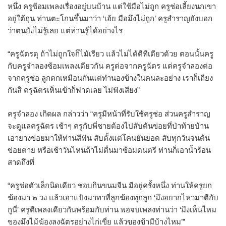
หนึ่ง ครูซ้อมเพลงเรื่องอยู่บนบ้าน แต่ใช้มือไม่ถูก ครูช่อเลี้ยงนกเขา
อยู่ใต้ถุน ท่านตะโกนขึ้นมาว่า ‘เฮ้ย มือมึงไม่ถูก’ ครูสำราญยังบอก
ว่าตนยังไม่รู้เลย แต่ท่านรู้ได้อย่างไร
“ครูฉัตรดุ ถ้าไม่ถูกใจก็ไม้เรียว แล้วไม่ได้ตีทีเดียวด้วย ตอนนั้นครู
กับครูจำลองซ้อมเพลงเดียวกัน ครูต่อจากครูฉัตร แต่ครูจำลองต่อ
จากครูช่อ ลูกตกเหมือนกันแต่ทำนองข้างในคนละอย่าง เราก็เถียง
กันสิ ครูฉัตรเห็นเข้าก็ฟาดเลย ไม่ฟังเสียง”
ครูจำลอง เกิดผล กล่าวว่า “ครูมีหน้าที่รับใช้ครูช่อ ส่วนครูสำราญ
จะดูแลครูฉัตร เช้าๆ ครูกับพี่ชายต้องไปสับต้นข่อยที่ป่าท้ายบ้าน
เอายางข่อยมาให้ท่านสีฟัน สับตั้งแต่โคนยันยอด สับทุกวันจนต้น
ข่อยตาย หรือเช้าวันไหนถ้าไม่ตื่นมาซ้อมดนตรี ท่านก็เอาน้ำร้อน
สาดถึงที่
“ครูช่อตัวเล็กนิดเดียว ชอบกินขนมจีน มีอยู่ครั้งหนึ่ง ท่านให้ครูยก
ฆ้องมา ๒ วง แล้วเอาแป้งมาทาที่ลูกฆ้องทุกลูก ‘มึงอยากไหวมาตีกับ
กูนี่’ ครูตีเพลงเดียวกันพร้อมกับท่าน พอจบเพลงท่านว่า ‘มึงเห็นไหม
ของมึงไม้ฆ้องลงฉัตรอย่างไก่เขี่ย แล้วของข้ามีบ้างไหม’”