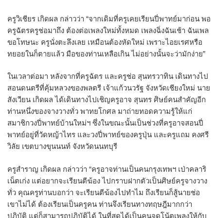
ครูวิเชียร เกิดผล กล่าวว่า “จากเดิมที่ครูเคยเรียนปี่พาทย์มาก่อน พอ
ครูฉัตรครูช่อมาถึง ต้องต่อเพลงใหม่ทั้งหมด เพลงฉิ่งฉันเช้า ฉันเพล
ขอโทษนะ ครูนั่งตะลึงเลย เหมือนต้องหัดใหม่ เพราะไอยเรศหรือ
ทยอยในก็ตายแล้ว มือของท่านเหลือเกิน ไม่อย่างนั้นจะว่ามักง่าย”
ในเวลาต่อมา หลังจากที่ครูฉัตร และครูช่อ สุนทรวาทิน เดินทางไป
สอนดนตรีที่คุ้มหลวงของพลตรี เจ้าแก้วนวรัฐ จังหวัดเชียงใหม่ นาย
สังเวียน เกิดผล ได้เดินทางไปเชิญครูอาจ สุนทร ศิษย์คนสำคัญอีก
ท่านหนึ่งของจางวางทั่ว พาทยโกศล มาถ่ายทอดความรู้ให้แก่
สมาชิกวงปี่พาทย์บ้านใหม่ฯ ซึ่งในขณะนั้นเป็นช่วงที่ครูอาจสอนปี่
พาทย์อยู่ที่วัดหญ้าไทร และวงปี่พาทย์ของครูปุ่น และครูแถม คงศรี
วิลัย เขตบางขุนนนท์ จังหวัดนนทบุรี
ครูสำราญ เกิดผล กล่าวว่า “ครูอาจท่านเป็นคนกรุงเทพฯ เป่าคลาริ
เน็ตเก่ง แต่อยากจะเรียนตีฆ้อง ไปกราบฝากตัวเป็นศิษย์ครูจางวาง
ทั่ว คุณครูท่านบอกว่า จะเรียนตีฆ้องไปทำไม ถึงเรียนก็สู้นายช่อ
เขาไม่ได้ ต้องเรียนเป็นครูคน ท่านจึงเรียนทางทฤษฎีมากกว่า
ปฏิบัติ แต่ก็สามารถปฏิบัติได้ ในที่สุดได้เป็นคนจดโน้ตเพลงให้กับ