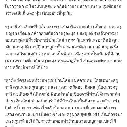
โมงกว่าตก ๕ โมงนั่นแหละ พักกินข้าวอาบน้ำอาบท่า ๒ ทุ่มซ้อมอีก
กว่าจะเลิกก็ ๔-๕ ทุ่ม เป็นอย่างนี้ทุกวัน”
ครูมาลี สุขเสียงศรี (เกิดผล) ครูแสวง ตันฑะตะนัย (เกิดผล) และครู
เบญจา เกิดผล กล่าวตรงกันว่า “ครูละมุล ยมะคุปต์ จะเดินทางมา
สอนนาฏศิลป์ที่วงปี่พาทย์บ้านใหม่ฯ ทุกๆ วันเสาร์และอาทิตย์ คุณ
สงัด ยมะคุปต์ (สามี) และลูกๆทั้งสองคนจะติดตามมาด้วยทุกครั้ง
และจะสนิทสนมกับครูเบญจาเป็นพิเศษ เนื่องจากเป็นเพื่อนที่มีอายุ
รุ่นราวคราวเดียวกัน ครูละมุล สอนนาฏศิลป์ ส่วนคุณสงัดจะช่วยต่อ
ทางเครื่องปี่พาทย์ให้บ้าง
“ลูกศิษย์ครูละมุลที่วงปี่พาทย์บ้านใหม่ฯ มีหลายคน โดยเฉพาะครู
มาลี ครูแสวง ครูเบญจา และนางสาวศรีทอง เกิดผล (น้องสาวครู
มาลี สุขเสียงศรี (เกิดผล)) ฟ้อนม่านมุ้ยเชียงตาที่ท่านได้มาจากคุ้ม
เจ้าฯ เชียงใหม่ ท่านต่อท่ารำให้ที่บ้านใหม่เป็นที่แรก และยังต่อท่า
รำสำหรับละคร เช่น เรื่องสังข์ทอง ตอน รจนาเสี่ยงพวงมาลัย ครู
แสวง ตัณฑะตะนัย เป็นตัวเจ้าเงาะ ครูมาลี สุขเสียงศรี เป็นตัวรจนา
และครูมาลี ยังได้รับการถ่ายทอดท่ารำฉุยฉายเบญกายแปลงไว้