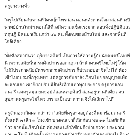
ครูจางวางทั่ว
“ครูไปเรียนกับท่านที่วัดหญ้าไทรก่อน ตอนหลังท่านจึงมาสอนที่วงปี่
พาทย์บ้านใหม่ฯ ตอนนี้สิที่วงมีความแข็งแรงมาก สอนทั้งปฏิบัติและ
ทฤษฏี มีคนมาเรียนกว่า ๔๐ คน ทั้งคนของบ้านใหม่ และจากพื้นที่
ใกล้เคียง
“ตั้งชื่อสถาบันว่า ดุริยางคศิลป์ เป็นการให้ความรู้กับนักดนตรีไทยที่
นี่ เพราะสมัยนั้นกรมศิลปากรออกกฏว่า ถ้านักดนตรีไทยไม่รู้โน้ต
ไม่มีประกาศนียบัตรจากกรมศิลปากร ก็ประกอบอาชีพไม่ได้ ต้อง
เข้าไปอบรมที่กรุงเทพฯ แต่ครูอาจกับอาสังเวียนไปขออนุญาตเพื่อ
จะสอนเอง เขาก็ยอบรับ มีสิทธิเทียบเท่าทุกประการ ครูอาจสอน
ดนตรี แม่ครูลมุล ยมะคุปต์สอนนาฏศิลป์ สอนอยู่นานทีเดียว จน
สุขภาพครูอาจไม่ไหว เพราะเป็นเบาหวาน จึงได้เลิกราไป”
ครูจำลอง เกิดผล กล่าวว่า “สมัยที่ครูอาจอยู่ต้องตื่นมาซ้อมดนตรี
ตั้งแต่ตี ๓ เลิก ๙ โมงเช้า บางคนเขาก็เลิกก่อน พอ ๑๑ โมงพักกิน
ข้าว จากนั้นเรียนโน้ต ต่อเพลง แล้วก็ซ้อมถึงบ่ายกว่าๆ ประมาณ
บ่าย ๓ โมงไล่อีกครั้ง ต่างคนต่างเข้าเครื่องของตัวเอง ซ้อมไปถึง ๔