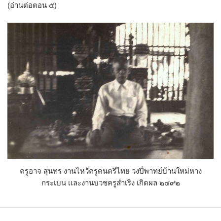
(อ่านต่อตอน ๕)
ครูอาจ สุนทร งานไหว้ครูดนตรีไทย วงปี่พาทย์บ้านใหม่หาง
กระเบน เเละงานบวชครูสำเริง เกิดผล ๒๔๙๒