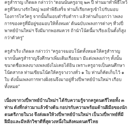
ครูสำราญ เกิดผล กล่าวว่า “ตอนนั้นครูอายุ ๒๓ ปี ท่านมาทำพิธีไหว้
ครูที่วัดบางรักใหญ่ พอทำพิธีเสร็จ ท่านก็เรียกครูเข้าไปรับมอบ
โองการไหว้ครู จากนั้นก็มอบตำรับตำรา แล้วท่านก็บอกว่า ‘เพลง
การของครูที่มีอยู่ขอมอบให้ทั้งหมด’ ต้นฉบับเพลงการต่างๆ ที่วงปี่
พาทย์บ้านใหม่ฯ จึงมีมากพอสมควร ถ้านำโน้ตนี้มาเรียงเป็นตั้งก็สูง
กว่าตัวครู”
ครูสำเริง เกิดผล กล่าวว่า “ครูอาจมอบโน้ตทั้งหมดให้ครูสำราญ
จากนั้นครูสำราญจึงศึกษาเพิ่มเติมเรื่อยมา มีแต่เพลงเก่าๆ ทั้งนั้น
ขนาดชื่อเพลงบางเพลงยังไม่เคยได้ยิน เพราะครูอาจเป็นคนศึกษา
โน้ตสากล ท่านเขียนโน้ตให้ครูจางวางทั่ว ๑ ใบ ท่านก็คัดเก็บไว้ ๑
ใบ ดังนั้นเพลงการทางฝั่งธนจึงมาอยู่ที่วงปี่พาทย์บ้านใหม่ฯ เกือบ
ทั้งหมด”
เนื่องจากวงปี่พาทย์บ้านใหม่ฯ ได้รับความรู้จากครูดนตรีไทยทั้ง ๓
ท่าน ดังที่กล่าวมาแล้วข้างต้น กอปรกับความพร้อมด้านฝีมือของนัก
ดนตรีภายในวง จึงส่งผลให้วงปี่พาทย์บ้านใหม่ฯ เป็นวงปี่พาทย์ที่มี
ฝีมือและมีหลักวิชาดีที่สุดวงหนึ่งในสังคมดนตรีไทย