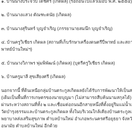
๑. บ้านนางประจวบ เดชศรี (เกิดผล) (รื้อถอนไปแล้วเมื่อปี พ.ศ. ๒๕๕๔)
๒. บ้านนางแสวง ตัณฑะตนัย (เกิดผล)
๓. บ้านนางสุรินทร์ บุญจำเริญ (ภรรยานายสมนึก บุญจำเริญ)
๔. บ้านครูวิเชียร เกิดผล (สถานที่เก็บรักษาเครื่องดนตรีปี่พาทย์ และส
พาทย์บ้านใหม่ฯ)
๕. บ้านนางวิภาพร พุ่มพิพัฒน์ (เกิดผล) (บุตรีครูวิเชียร เกิดผล)
๖. บ้านครูมาลี สุขเสียงศรี (เกิดผล)
นอกจากนี้ ที่ดินเหนือกลุ่มบ้านตระกูลเกิดผลยังได้รับการพัฒนาให้เป็น
(เดิมเป็นพื้นที่การเกษตรของนายบุญมา (ไม่สามารถสืบค้นนามสกุลได้
ผ่านระหว่างสถานที่ทั้ง ๒ และเชื่อมต่อถนนอีกสายหนึ่งที่ตั้งอยู่ริมแม่
วัดบำรุงธรรมและบ้านตระกูลเกิดผล ทั้งในบริเวณใกล้เคียงบ้านตระกูลเก
พยาบาลส่งเสริมสุขภาพ ตำบลบ้านใหม่ อำเภอพระนครศรีอยุธยา จังหว
อนามัย ตำบลบ้านใหม่ อีกด้วย