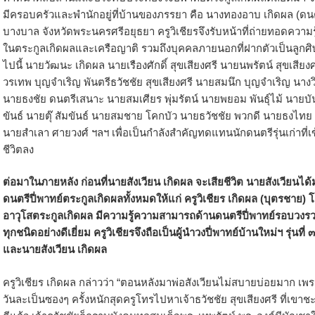
มีครอบครัวและพำนักอยู่ที่บ้านของภรรยา คือ นางทองอาบ เกิดผล (ดน
บางบาล จังหวัดพระนครศรีอยุธยา ครูวิเชียรจึงรับหน้าที่ถ่ายทอดความรู้
ในตระกูลเกิดผลและเครือญาติ รวมถึงบุคคลภายนอกที่ฝากตัวเป็นลูกศิษย
ไปนี้ นายวัฒนะ เกิดผล นายเรืองศักดิ์ สุขเสียงศรี นายนพรัตน์ สุขเสี
วรเทพ บุญจำเริญ พันตรีธวัชชัย สุขเสียงศรี นายสมนึก บุญจำเริญ นางวิ
นายธงชัย ดนตรีเสนาะ นายสมเศียร พุ่มรัตน์ นายพยอม พันธุ์ไม้ นายบั
ขันธ์ นายตุ๊ สัมขันธ์ นายสมชาย โคกบัว นายธวัชชัย พวกดี นายธงไทย
นายสำเลา ศายวงศ์ ฯลฯ เพื่อเป็นกำลังสำคัญทดแทนนักดนตรีรุ่นเก่าที่เข
ชีวิตลง
ต่อมาในภายหลัง ก่อนที่นายสังเวียน เกิดผล จะเสียชีวิต นายสังเวียนได้
ดนตรีปี่พาทย์ตระกูลเกิดผลทั้งหมดให้แก่ ครูวิเชียร เกิดผล (บุตรชาย
อาวุโสตระกูลเกิดผล มีความรู้ความสามารถด้านดนตรีปี่พาทย์รอบวงรว
ทุกชนิดอย่างดีเยี่ยม ครูวิเชียรจึงถือเป็นผู้นำวงปี่พาทย์บ้านใหม่ฯ รุ่นที
และนายสังเวียน เกิดผล
ครูวิเชียร เกิดผล กล่าวว่า “ตอนหลังมาพ่อสังเวียนไม่สบายบ่อยมาก เพรา
วันละเป็นซองๆ ครั้งหนักสุดครูโทรไปหาเจ้าธวัชชัย สุขเสียงศรี ที่เขา