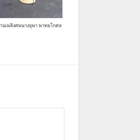
ชทานเพลิงศพนางยุพา พาทยโกศล