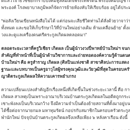
ดีแล้ว เจ้าธวัชชัยก็กราบบังคมทูลสมเด็จพระเทพรัตน์ พระองค์มีบัญชาให
พระองค์ โรงพยาบาลภูมิพลก็จัดการย้ายห้องหับให้เรียบร้อย อยู่ได้ประ
“พ่อสังเวียนเขียนหนังสือไม่ได้ แต่ก่อนจะเสียชีวิตท่านได้สั่งด้วยวาจาว่า
ทั้งหมด และขอให้เก็บรักษาไว้ที่บ้านใหม่อย่างเดิม ห้ามเคลื่อนย้าย’ ตั้งแต
วงและดูแลเครื่องดนตรีตระกูลเกิดผลตลอดมา”
ตลอดระยะเวลาที่ครูวิเชียร เกิดผล เป็นผู้นำวงวงปี่พาทย์บ้านใหม่ฯ จนกร
สำคัญที่ทำหน้าที่เป็นผู้นำด้านวิชาการและถ่ายทอดองค์ความรู้ด้านดนตร
บ้านใหม่ฯ คือ ครูสำราญ เกิดผล (ศิลปินแห่งชาติ สาขาศิลปะการแสดง
ฐานะและบทบาทเป็นครูอาวุโสผู้ทรงคุณวุฒิและวัยวุฒิที่สุดในครอบครัว
ญาติตระกูลเกิดผลให้ความเคารพยำเกรง
ความเปลี่ยนแปลงสำคัญอีกเรื่องหนึ่งที่เกิดขึ้นในช่วงระยะเวลานี้ คือ ก
เกิดผล สาเหตุเป็นเพราะอาณาบริเวณบ้านตระกูลเกิดผลในอดีตถูกกระแ
เซาะพังลงเป็นบริเวณกว้าง จึงมีความจำเป็นต้องย้ายสถานที่ตั้งมาอยู่บนที
ได้ซื้อต่อจากนายกมล มหาทุมรัตน์ กอปรกับสมาชิกในครอบครัวตระกูลเ
พำนักใหม่ ปัจจุบันบ้านตระกูลเกิดผลจึงเหลือเพียง ๖ หลังคาเรือน ดังนี้