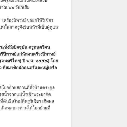
้ครูสังเวียนเป็นคนไข้ส่วน
มาณ ๒๒ วันก็เสีย
 ‘เครื่องปี่พาทย์ขอยกให้วิเชียร
่นั้นมาครูจึงรับหน้าที่เป็นผู้ดูแล
ะทั่งถึงปัจจุบัน ครูดนตรีคน
ีปี่พาทย์แก่นักดนตรีวงปี่พาทย์
 (ดนตรีไทย) ปี พ.ศ. ๒๕๔๘) โดย
 ที่สมาชิกนักดนตรีและหมู่เครือ
ารโยกย้ายสถานที่ตั้งบ้านตระกูล
สน้ำจากแม่น้ำเจ้าพระยากัด
่ดินผืนใหม่ที่ครูวิเชียร เกิดผล
กิดผลบางท่านได้โยกย้ายที่