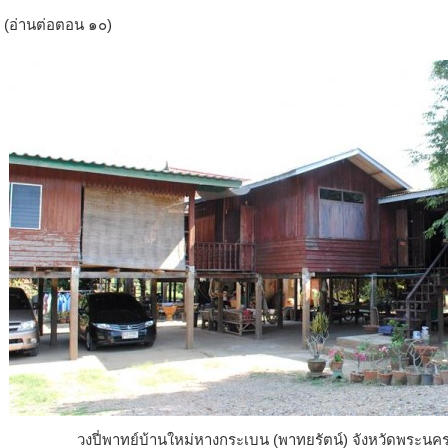
(อ่านต่อตอน ๑๐)
วงปี่พาทย์บ้านใหม่หางกระเบน (พาทยรัตน์) จังหวัดพระนคร