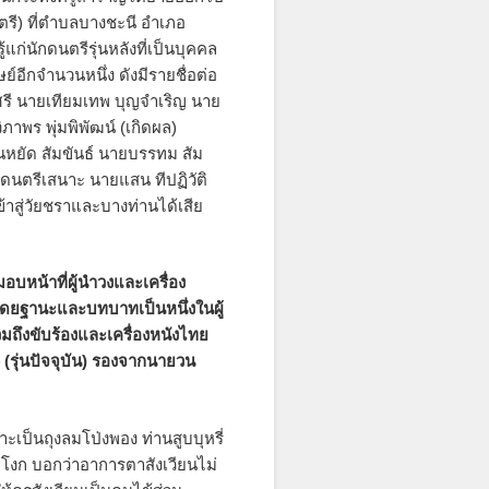
ตรี) ที่ตำบลบางชะนี อำเภอ
แก่นักดนตรีรุ่นหลังที่เป็นบุคคล
์อีกจำนวนหนึ่ง ดังมีรายชื่อต่อ
ยงศรี นายเทียมเทพ บุญจำเริญ นาย
ภาพร พุ่มพิพัฒน์ (เกิดผล)
นหยัด สัมขันธ์ นายบรรทม สัม
 ดนตรีเสนาะ นายแสน ทีปฏิวัติ
้าสู่วัยชราและบางท่านได้เสีย
มอบหน้าที่ผู้นำวงและเครื่อง
) โดยฐานะและบทบาทเป็นหนึ่งในผู้
มถึงขับร้องและเครื่องหนังไทย
่ ๓ (รุ่นปัจจุบัน) รองจากนายวน
ะเป็นถุงลมโป่งพอง ท่านสูบบุหรี่
ชะโงก บอกว่าอาการตาสังเวียนไม่