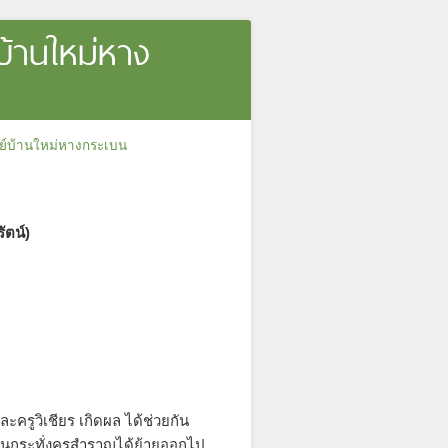
บ้านใหม่หาง
ย์บ้านใหม่หางกระเบน
ัตน์)
ละครูวิเชียร เกิดผล ได้ช่วยกัน
นกระทั่งครูสำราญได้ย้ายออกไป