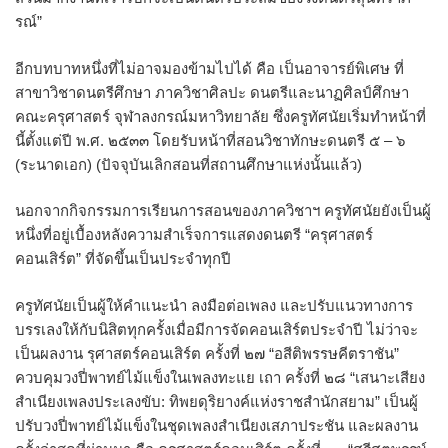
รณ์”
อีกบทบาทหนึ่งที่ไม่อาจมองข้ามไปได้ คือ เป็นอาจารย์พิเศษ ที่
สาขาวิชาดนตรีศึกษา ภาควิชาศิลปะ ดนตรีและนาฏศิลป์ศึกษา
คณะครุศาสตร์ จุฬาลงกรณ์มหาวิทยาลัย ซึ่งครูทัศนัยเริ่มทำหน้าที่
นี้ตั้งแต่ปี พ.ศ. ๒๕๓๓ โดยรับหน้าที่สอนวิชาทักษะดนตรี ๕ – ๖
(ระนาดเอก) (ปัจจุบันเลิกสอนที่สถานศึกษาแห่งนั้นแล้ว)
นอกจากกิจกรรมการเรียนการสอนของภาควิชาฯ ครูทัศนัยยังเป็นผู้
หนึ่งที่อยู่เบื้องหลังความสำเร็จการแสดงดนตรี “ครุศาสตร์
คอนเสิร์ต” ที่จัดขึ้นเป็นประจำทุกปี
ครูทัศนัยเป็นผู้ให้คำแนะนำ ลงมือต่อเพลง และปรับแนวทางการ
บรรเลงให้กับนิสิตทุกครั้งเมื่อมีการจัดคอนเสิร์ตประจำปี ไม่ว่าจะ
เป็นผลงาน รุศาสตร์คอนเสิร์ต ครั้งที่ ๒๗ “อสีติพรรษคีตราชัน”
ควบคุมวงปี่พาทย์ไม้แข็งในเพลงทะแย เถา ครั้งที่ ๒๘ “เสนาะเสียง
สำเนียงเพลงประเลงขับ: ทิพยดุริยางค์แห่งราชสำนักสยาม” เป็นผู้
ปรับวงปี่พาทย์ไม้แข็งในชุดเพลงสำเนียงเสภาประชัน และผลงาน