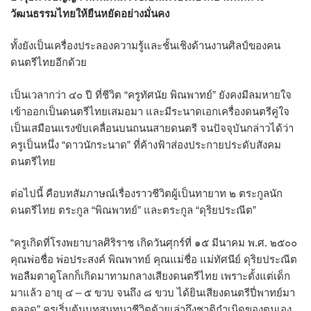
วัฒนธรรมไทยให้ยืนหยัดอย่างมั่นคง
ทั้งยังเป็นเครื่องประลองความรู้และชั้นเชิงด้านงานศิลป์ของคน
ดนตรีไทยอีกด้วย
เป็นเวลากว่า ๔๐ ปี ที่ชีวิต “ครูทัศนัย พิณพาทย์” ยังคงมีลมหายใจ
เข้าออกเป็นดนตรีไทยเสมอมา และมีระนาดเอกเครื่องดนตรีคู่ใจ
เป็นเสมือนแรงขับเคลื่อนบนถนนสายดนตรี จนปัจจุบันกล่าวได้ว่า
ครูเป็นหนึ่ง “ดาวนักระนาด” ที่ค้างฟ้าส่องประกายประดับสังคม
ดนตรีไทย
ต่อไปนี้ คือบทสัมภาษณ์เรื่องราวชีวิตผู้เป็นทายาท ๒ ตระกูลนัก
ดนตรีไทย ตระกูล “พิณพาทย์” และตระกูล “ดุริยประณีต”
“ครูเกิดที่โรงพยาบาลศิริราช เกิดวันศุกร์ที่ ๑๕ มีนาคม พ.ศ. ๒๕๐๐
คุณพ่อชื่อ พ่อประสงค์ พิณพาทย์ คุณแม่ชื่อ แม่ทัศนีย์ ดุริยประณีต
พอลืมตาดูโลกก็เกิดมาทามกลางเสียงดนตรีไทย เพราะตั้งแต่เด็ก
มาแล้ว อายุ ๔ – ๕ ขวบ จนถึง ๘ ขวบ ได้ยินเสียงดนตรีปี่พาทย์มา
ตลอด” ครูเริ่มต้นบทสนทนาชีวิตด้วยเล่าถึงชาติกำเนิดของตนเอง