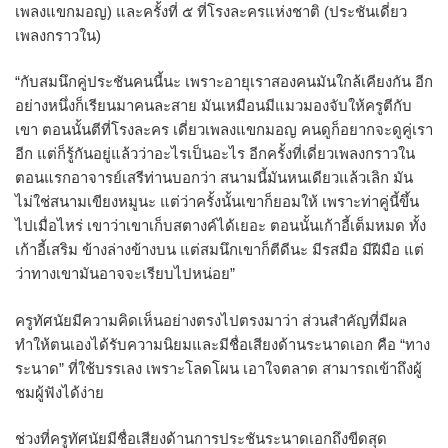
เพลงแขกมอญ) และครั้งที่ ๕ ที่โรงละครแห่งชาติ (ประชันเดี่ยว
เพลงกราวใน)
“กับสมนึกคู่ประชันคนนี้นะ เพราะอายุเราสองคนมันใกล้เคียงกัน อีก
อย่างหนึ่งก็เรียนมาคนละสาย มันเหมือนมีแมวมองจับให้ครูตีกับ
เขา ตอนนั้นตีที่โรงละคร เดี่ยวเพลงแขกมอญ คนดูก็อยากจะดูคู่เรา
อีก แต่ก็รู้กันอยู่แล้วว่าอะไรเป็นอะไร อีกครั้งที่เดี่ยวเพลงกราวใน
ตอนแรกอาจารย์เสรีท่านบอกว่า สนามนี้มันหนเดียวแล้วเลิก มัน
ไม่ใช่สนามเขียงหมูนะ แต่ว่าครั้งนั้นเขาก็ยอมให้ เพราะท่าคู่นี้ขึ้น
ไปเมื่อไหร่ เขาว่าเขาเก็บสตางค์ได้เยอะ ตอนนั้นเก้าอี้เต็มหมด ทั้ง
เก้าอี้เสริม ข้างล่างข้างบน แต่สมนึกเขาก็ตีดีนะ มีรสมือ มีฝีมือ แต่
ว่าทางเขามันอาจจะเรียบไปหน่อย”
ครูทัศนัยมีความคิดเห็นอย่างตรงไปตรงมาว่า ส่วนสำคัญที่มีผล
ทำให้ตนเองได้รับความนิยมและมีชื่อเสียงด้านระนาดเอก คือ “ทาง
ระนาด” ที่ใช้บรรเลง เพราะโลดโผน เอาใจตลาด สามารถเข้าถึงผู้
ชมผู้ฟังได้ง่าย
ช่วงที่ครูทัศนัยมีชื่อเสียงด้านการประชันระนาดเอกถึงขีดสุด