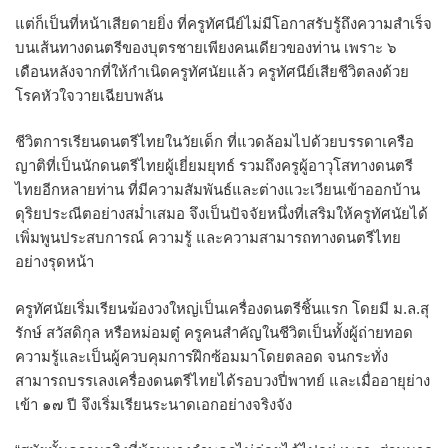
แต่ก็เป็นที่หน้าเสียดายยิ่ง ที่ครูทัศนีย์ไม่มีโอกาสรับรู้ถึงความสำเร็จ
บนเส้นทางดนตรีของบุตรชายเพียงคนเดียวของท่าน เพราะ ๖
เดือนหลังจากที่ให้กำเนิดครูทัศนัยแล้ว ครูทัศนีย์เสียชีวิตลงด้วย
โรคหัวใจวายเฉียบพลัน
ชีวิตการเรียนดนตรีไทยในวัยเด็ก ที่แวดล้อมไปด้วยบรรดาเครือ
ญาติที่เป็นนักดนตรีไทยผู้เยี่ยมยุทธ์ รวมถึงครูผู้อาวุโสทางดนตรี
ไทยอีกหลายท่าน ที่มีความสัมพันธ์และต่างแวะเวียนเข้าออกบ้าน
ดุริยประณีตอย่างสม่ำเสมอ จึงเป็นปัจจัยหนึ่งที่เสริมให้ครูทัศนัยได้
เพิ่มพูนประสบการณ์ ความรู้ และความสามารถทางดนตรีไทย
อย่างรุดหน้า
ครูทัศนัยเริ่มเรียนฆ้องวงใหญ่เป็นเครื่องดนตรีชิ้นแรก โดยมี ม.ล.สุ
รักษ์ สวัสดิกุล หรือหม่อมตู๋ ครูคนสำคัญในชีวิตเป็นทั้งผู้ถ่ายทอด
ความรู้และเป็นผู้ควบคุมการฝึกซ้อมมาโดยตลอด จนกระทั่ง
สามารถบรรเลงเครื่องดนตรีไทยได้รอบวงปี่พาทย์ และเมื่ออายุย่าง
เข้า ๑๗ ปี จึงเริ่มเรียนระนาดเอกอย่างจริงจัง