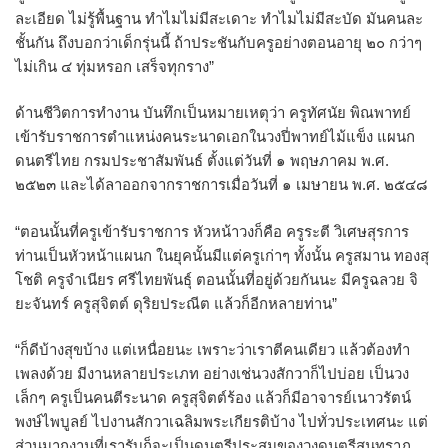
ละเอียด ไม่รู้พื้นฐาน ทำไมไม่มีสะเดาะ ทำไมไม่มีสะบัด มันคนละ
ชั้นกัน ถึงบอกว่าเด็กรุ่นนี้ ถ้าประชันกับครูอย่างตอนอายุ ๒๐ กว่าๆ
ไม่เกิน ๔ ทุ่มหรอก เสร็จทุกราง”
ด้านชีวิตการทำงาน บันทึกเป็นหมายเหตุว่า ครูทัศนัย พิณพาทย์
เข้ารับราชการตำแหน่งคนระนาดเอกในวงปี่พาทย์ไม้แข็ง แผนก
ดนตรีไทย กรมประชาสัมพันธ์ ตั้งแต่วันที่ ๑ พฤษภาคม พ.ศ.
๒๕๒๓ และได้ลาออกจากราชการเมื่อวันที่ ๑ เมษายน พ.ศ. ๒๕๔๘
“ตอนนั้นที่ครูเข้ารับราชการ หัวหน้าวงก็คือ ครูระตี วิเศษสุรการ
ท่านเป็นหัวหน้าแผนก ในยุคนั้นมีแต่ครูเก่าๆ ทั้งนั้น ครูสมาน ทองสุ
โชติ ครูจำเนียร ศรีไทยพันธุ์ ตอนนั้นที่อยู่ด้วยกันนะ มีครูฉลวย จิ
ยะจันทร์ ครูสุจิตต์ ดุริยประณีต แล้วก็อีกหลายท่าน”
“ก็ดีบ้างสุขบ้าง แต่เหนื่อยนะ เพราะว่าเราตีคนเดียว แล้วต้องทำ
เพลงด้วย มีงานหลายประเภท อย่างเช่นวงสักวาก็ไปบ่อย เป็นวง
เล็กๆ ครูเป็นคนตีระนาด ครูสุจิตต์ร้อง แล้วก็มีอาจารย์เนาวรัตน์
พงษ์ไพบูลย์ ไปงานสักวาเฉลิมพระเกียรติบ้าง ไปทั่วประเทศนะ แต่
ส่วนมากงานที่เรารับก็จะเป็นดนตรีประสมของวงดนตรีสุนทราภ