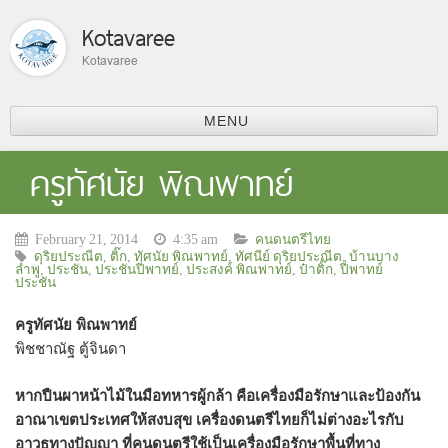
Kotavaree
Kotavaree
MENU
รู้จักเรา
ครูทัศนัย พิณพาทย์
February 21, 2014
4:35 am
คนดนตรีไทย
ดุริยประณีต
,
ติ๊ก
,
ทัศนัย พิณพาทย์
,
ทัศนีย์ ดุริยประณีต
,
บ้านบาง
ลำพู
,
ประชัน
,
ประชันปี่พาทย์
,
ประสงค์ พิณพาทย์
,
ป๋าติ๊ก
,
ปี่พาทย์
ประชัน
ครูทัศนัย พิณพาทย์
พิชชาณัฐ ตู้จินดา
หากปืนผาหน้าไม้ในมือทหารผู้กล้า คือเครื่องมือรักษาและป้องกัน
อาณาเขตประเทศให้สงบสุข เครื่องดนตรีไทยก็ไม่ต่างอะไรกับ
อาวุธทางปัญญา ที่คนดนตรีใช้เป็นเครื่องมือรักษาพื้นที่ทาง