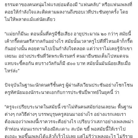
ธรรมดาของคนหนุ่มไฟแรงย่อมต้องมี “แฟนคลับ” หรือแฟนเพลงที่
คอยให้กำลังใจและติดตามผลงานถึงขอบเวทีประชันทุกครั้ง โดย
ไม่ให้พลาดแม้แต่นัดเดียว
“แม่ยกก็มีนะ ตอนนั้นที่ครูมีชื่อเสียง อายุประมาณ ๒๐ กว่าๆ สมัยนี้
เค้ากรี๊ดดนตรีสากลกันอย่างไร สมัยนั้นเวลาครูไปตีที่ไหนเค้าก็กรี๊ด
กันอย่างนั้น คอยตามไปเป็นกำลังใจตลอด แต่ว่าเราไม่เคยรู้จักเขา
เลยนะ อย่างประชันที่วัดพระพิเรนทร์ คนมายืนชมเต็มไปหมดจน
แทบจะขี้คอกัน ตบรางวัลกันก็มี ๕๐๐ บาท สมัยนั้นมันน้อยเสียเมื่อ
ไหร่ล่ะ”
ปัจจุบันในฐานะนักดนตรีชั้นครู ผู้ผ่านสังเวียนประชันอย่างโชกโชน
ครูทัศนัยมองนักระนาดเอกกับการประชันปี่พาทย์ในยุคนี้ ว่า
“ครูจะเปรียบระนาดในสมัยนี้ เขาไม่ทันคนสมัยก่อนเลยนะ พื้นฐาน
ต่างๆ กลวิธีต่างๆ บรรพบุรุษครูสอนมาอย่างไร อย่างแรกเลยเรา
ต้องมองว่าเพลงนี้เราควรจะตีอย่างไร เปรียบว่าเสภาอย่างเพลงพม่า
ห้าท่อน ท่อนแรกเราต้องมีสะเดาะ สะบัด ขยี้ พอสมัยนี้ให้เราไป
ดูเถอะ พอขึ้นเพลงได้แล้วก็เร็วไปเลย แต่ไม่รู้ว่าเพลงอะไร ไม่รู้ราย