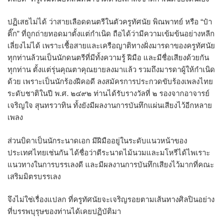
ปฏิเสธไม่ได้ ว่าสายเลือดดนตรีในตัวครูทัศนัย พิณพาทย์ หรือ “ป๋า
ติ๊ก” ที่ถูกถ่ายทอดมาตั้งแต่กำเนิด ถือได้ว่ามีความเข้มข้นอย่างหลีก
เลี่ยงไม่ได้ เพราะเชื้อสายและเครือญาติทางฝั่งมารดาของครูทัศนัย
ทุกท่านล้วนเป็นนักดนตรีที่มีทั้งความรู้ ฝีมือ และมีชื่อเสียงด้วยกัน
ทุกท่าน ตั้งแต่รุ่นคุณตาคุณยายลงมาแล้ว รวมถึงมารดาผู้ให้กำเนิด
ด้วย เพราะเป็นนักร้องฝีคอดี ลงสมัครการประกวดขับร้องเพลงไทย
ระดับชาติในปี พ.ศ. ๒๔๙๒ ท่านได้รับรางวัลที่ ๒ รองจากอาจารย์
เจริญใจ สุนทรวาทิน ทั้งยังมีผลงานการบันทึกแผ่นเสียงไว้อีกหลาย
เพลง
ส่วนบิดาเป็นนักระนาดเอก มีฝีมืออยู่ในระดับแนวหน้าของ
ประเทศไทยเช่นกัน ได้ชื่อว่าตีระนาดไม้นวมและมโหรีได้ไพเราะ
แนวทางในการบรรเลงดี และมีผลงานการบันทึกเสียงไว้มากที่คณะ
เสริมมิตรบรรเลง
จึงไม่ใช่เรื่องแปลก ที่ครูทัศนัยจะเจริญรอยตามเส้นทางศิลปินอย่าง
ที่บรรพบุรุษของท่านได้เคยปฏิบัติมา