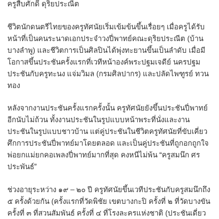
ครูสืบศักดิ์ ดุริยประณีต
ชีวิตนักดนตรีไทยของครูทัศนัยเริ่มเข้มข้นขึ้นเรื่อยๆ เมื่อครูได้รับ
หน้าที่เป็นคนระนาดเอกประจำวงปี่พาทย์คณะดุริยประณีต (บ้าน
บางลำพู) และชีวิตการเป็นศิลปินได้พุ่งทะยานขึ้นเป็นลำดับ เมื่อมี
โอกาสขึ้นประชันครั้งแรกที่เวทีหน้าองค์พระปฐมเจดีย์ นครปฐม
ประชันกับครูทะนง แจ่มวิมล (กรมศิลปากร) และปลัดไพฑูรย์ ทวน
ทอง
หลังจากงานประชันครั้งแรกครั้งนั้น ครูทัศนัยยังขึ้นประชันปี่พาทย์
อีกนับไม่ถ้วน ทั้งงานประชันในรูปแบบหน้าพระที่นั่งและงาน
ประชันในรูปแบบชาวบ้าน แต่คู่ประชันในชีวิตครูทัศนัยที่ขับเคี่ยว
ศึกการประชันปี่พาทย์มาโดยตลอด และเป็นคู่ประชันที่ถูกอกถูกใจ
พ่อยกแม่ยกคอเพลงปี่พาทย์มากที่สุด คงหนีไม่พ้น “ครูสมนึก ศร
ประพันธ์”
ช่วงอายุระหว่าง ๑๙ – ๒๐ ปี ครูทัศนัยขึ้นเวทีประชันกับครูสมนึกถึง
๕ ครั้งด้วยกัน (ครั้งแรกที่วัดพิชัย เขตบางกะปิ ครั้งที่ ๒ ที่วัดบางขัน
ครั้งที่ ๓ ที่สวนสัมพันธ์ ครั้งที่ ๔ ที่โรงละครแห่งชาติ (ประชันเดี่ยว