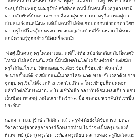
“สมัยนั้นความจริงที่บ้านบางลำพูครูไม่ค่อยได้ไปอยู่ เพราะส่วนมาก
จะอยู่ที่บ้านพ่อตู๋ ม.ล.สุรักษ์ สวัสดิกุล คนนี้เป็นคนเลี้ยงครูมา เขามี
ความสัมพันธ์กับตาและยาย คือตาศุข ยายแถม ครูถือว่าพ่อตู๋แก
เป็นคนเก่งคนหนึ่งนะ แต่เป็นคนที่ไม่ค่อยชอบออกหน้าออกตา วิชา
ความรู้ไม่มีใครสู้แกหรอก เพลงมอญสามบ้านสี่บ้านพ่อแกได้หมด
แกมีความรู้ทุกอย่าง ปี่ถึงเครื่องหนัง”
“พ่อตู๋เป็นคนดุ ครูโดนมาเยอะ แต่ก็ไม่ท้อ สมัยก่อนกับสมัยนี้ดนตรี
ไทยมันไม่เหมือนกัน สมัยนี้มันมีเทคโนโลยีเครื่องช่วยจำ แต่สมัย
ครูไม่มีอะไรเลย ใช้สมองอย่างเดียว ซ้อมก็ซ้อมเช้า ตื่นมาไล่
ระนาดตั้งแต่ตี ๕ สมัยก่อนนั้นเวลาไล่ระนาดเขาจะจับเวลาด้วยการ
จุดธูป ครูเริ่มไล่ตั้งแต่ตี ๕ เวลาไม่เกิน ๖ โมงเช้าธูปก็หมดดอก
แล้วปักต่อถึงประมาณ ๙ โมงเช้าก็เลิก กลางวันซ้อมเพลงเดี่ยว ตอน
เย็นซ้อมเพลงหมู่ เหมือนเรากินข้าว ๓ มื้อ จนต่อมาเขาจับให้เราขึ้น
ประชัน”
นอกจาก ม.ล.สุรักษ์ สวัสดิกุล แล้ว ครูทัศนัยยังได้รับการถ่ายทอด
วิชาความรู้จากครูอาจารย์อีกหลายท่าน ไม่ว่าจะเป็นครูประสงค์
พิณพาทย์ (บิดา) ครูสอน วงฆ้อง ครูเทียบ คงลายทอง ครูสืบสุดและ